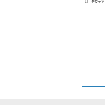
网，若您要更