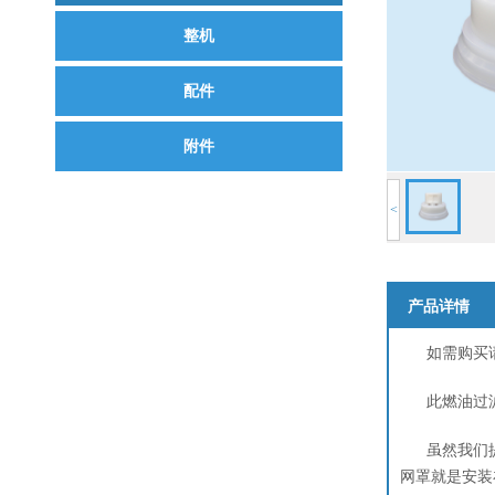
整机
配件
附件
<
产品详情
如需购买请拨
此燃油过
虽然我们
网罩就是安装